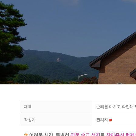
제목
순례를 마치고 확인해 
작성자
관리자
✿
어려운 시간
특별히
연풍 순교 성지
를
찾아주신
형제
(