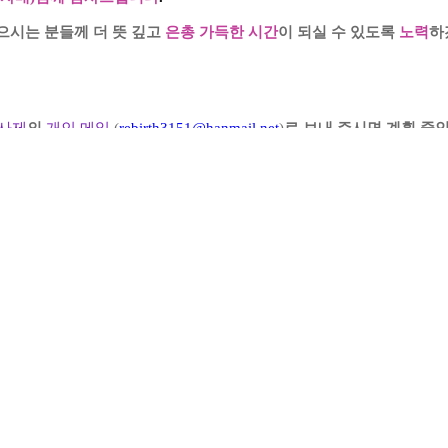
으시는 분들께 더 뜻 깊고
은총 가득한 시간
이 되실 수 있도록
노력
하
사제
의
개인 메일
(
rebirth3151@hanmail.net
)
로 보내 주시면 계획 중
릴
연락처
도 함께
보내
주시
면
감사하겠습니다
.
© Copyright Cath