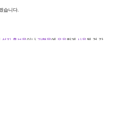
겠습니다
.
인
성지 홍보물
이나
간행물
에
유용
하게
사용
될 것 같
목록
관리자
2026-04-24
olic Diocese of Cheongju. all rights reserved.