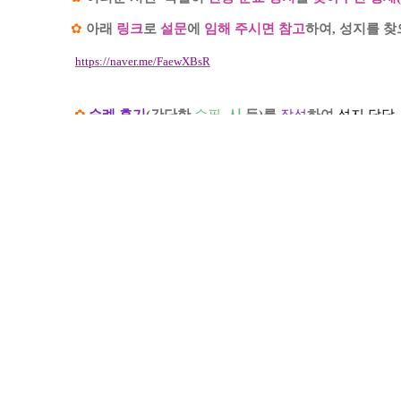
✿
아래
링크
로
설문
에
임해 주시면 참고
하여
,
성지를 찾
https://naver.me/FaewXBsR
✿
순례 후기
(
간단한
수필
,
시
등
)
를
작성
하여
성지 담당
습니다
.
✿
글
을 남겨주시는 분들은
사용하게 되면 확인 연락드
다음
식사 관련 공지 사항