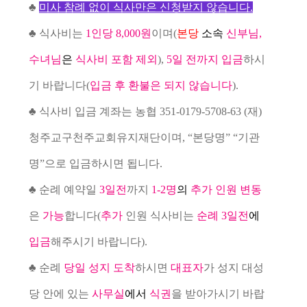
♣
미사 참례 없이 식사만은 신청받지 않습니다
.
♣
식사비는
1
인당
8,000
원
이며(
본당
소속
신부님,
수녀님
은
식사비 포함 제외
)
,
5
일 전까지 입금
하시
기 바랍니다
(
입금 후 환불은 되지 않습니다
).
♣
식사비
입금 계좌는 농협
351-0179-5708-63 (
재
)
청주교구천주교회유지재단이며
, “
본당명
” “
기관
명
”
으로 입금하시면 됩니다
.
♣
순례 예약일
3
일전
까지
1-2
명
의
추가 인원 변동
은
가능
합니다
(
추가
인원 식사비는
순례 3일전
에
입금
해주시기 바랍니다
).
♣
순례
당일 성지 도착
하시면
대표자
가 성지 대성
당 안에 있는
사무실
에서
식권
을 받아가시기 바랍