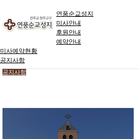
Skip to Main Content
연풍순교성지
미사안내
연풍순교성지
후원안내
미사안내
예약안내
후원안내
미사예약현황
예약안내
공지사항
미사예약현황
공지사항